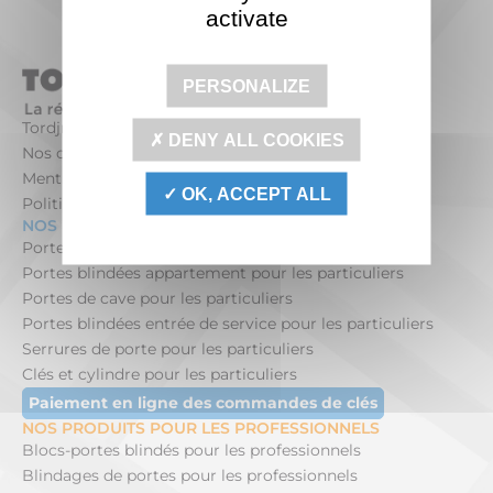
activate
PERSONALIZE
Tordjman Métal
DENY ALL COOKIES
Nos offres d’emploi
Mentions légales
OK, ACCEPT ALL
Politique de confidentialité
NOS PRODUITS POUR LES PARTICULIERS
Portes blindées maison pour les particuliers
Portes blindées appartement pour les particuliers
Portes de cave pour les particuliers
Portes blindées entrée de service pour les particuliers
Serrures de porte pour les particuliers
Clés et cylindre pour les particuliers
Paiement en ligne des commandes de clés
NOS PRODUITS POUR LES PROFESSIONNELS
Blocs-portes blindés pour les professionnels
Blindages de portes pour les professionnels