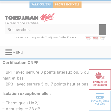
PARTICULIERS
PROFESSIONNELS
Les autres marques de Tordjman Métal Group
MENU
Certification CNPP :
– BP1 : avec serrure 3 points latéraux ou, 5 ou 7 points
haut et bas
Trouver un
– BP3 : avec serrure 5 ou 7 points haut et bas
installateur
Isolation exceptionnelle :
Payez en ligne
– Thermique : U=2,1
Choisir votre
vos clés
porte blindée
– Acoustique: 38 dB