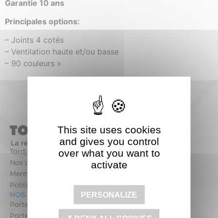
Garantie 10 ans
Principales options:
– Joints 4 cotés
– Ventilation haute et/ou basse
– 90 couleurs »
This site uses cookies
and gives you control
Tordjman Métal
over what you want to
Nos offres d’emploi
activate
Mentions légales
Politique de confidentialité
NOS PRODUITS POUR LES PARTICULIERS
PERSONALIZE
Portes blindées maison pour les particuliers
Portes blindées appartement pour les particuliers