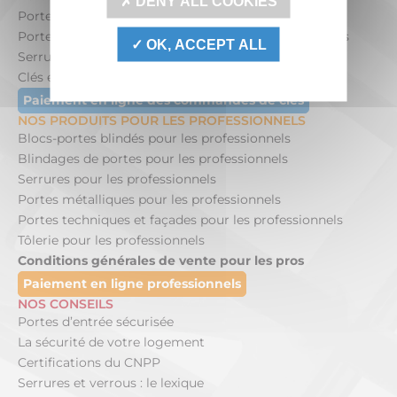
DENY ALL COOKIES
Portes de cave pour les particuliers
Portes blindées entrée de service pour les particuliers
OK, ACCEPT ALL
Serrures de porte pour les particuliers
Clés et cylindre pour les particuliers
Paiement en ligne des commandes de clés
NOS PRODUITS POUR LES PROFESSIONNELS
Blocs-portes blindés pour les professionnels
Blindages de portes pour les professionnels
Serrures pour les professionnels
Portes métalliques pour les professionnels
Portes techniques et façades pour les professionnels
Tôlerie pour les professionnels
Conditions générales de vente pour les pros
Paiement en ligne professionnels
NOS CONSEILS
Portes d’entrée sécurisée
La sécurité de votre logement
Certifications du CNPP
Serrures et verrous : le lexique