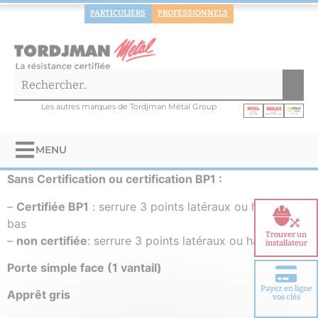
PARTICULIERS
PROFESSIONNELS
Les autres marques de Tordjman Métal Group
MENU
Sans Certification ou certification BP1 :
–
Certifiée BP1
: serrure 3 points latéraux ou haut et
bas
Trouver un
–
non certifiée
: serrure 3 points latéraux ou haut et bas
installateur
Porte simple face (1 vantail)
Payez en ligne
Apprêt gris
Choisir votre
vos clés
porte blindée