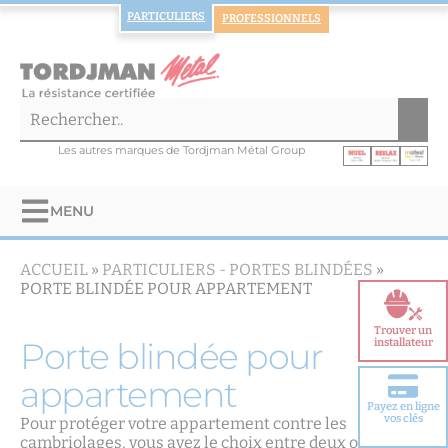
PARTICULIERS
PROFESSIONNELS
Les autres marques de Tordjman Métal Group
MENU
ACCUEIL
»
PARTICULIERS -
PORTES BLINDÉES
»
PORTE BLINDÉE POUR APPARTEMENT
Trouver un
Porte blindée pour
installateur
appartement
Payez en ligne
Choisir votre
vos clés
Pour protéger votre appartement contre les
porte blindée
cambriolages, vous avez le choix entre deux options :