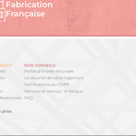
Fabrication
Française
NNELS
NOS CONSEILS
els
Portes d’entrée sécurisée
els
La sécurité de votre logement
Certifications du CNPP
ls
Serrures et verrous : le lexique
fessionnels
FAQ
s pros