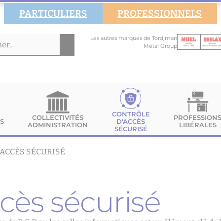
PARTICULIERS
PROFESSIONNELS
Les autres marques de Tordjman
Métal Group
CONTRÔLE
COLLECTIVITÉS
PROFESSION
S
D'ACCÈS
ADMINISTRATION
LIBÉRALES
SÉCURISÉ
’ACCÈS SÉCURISÉ
ccès sécurisé