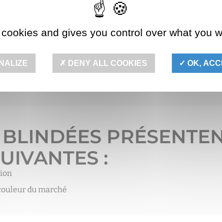
 cookies and gives you control over what you w
PORTE BLINDÉE RECTO
LINDÉE RMETIC ABSOLU
NALIZE
DENY ALL COOKIES
OK, ACC
ermique avec Ud = 1,4
 BLINDÉES PRÉSENTEN
UIVANTES :
tion
 couleur du marché