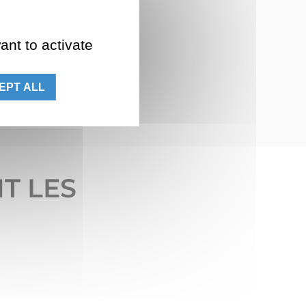
ant to activate
 VERSO
EPT ALL
T LES