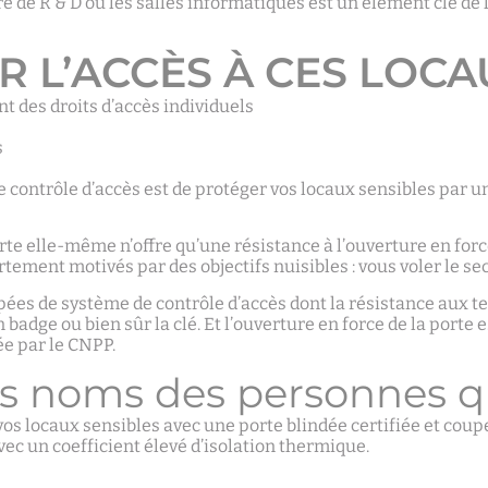
re de R & D ou les salles informatiques est un élément clé de 
R L’ACCÈS À CES LOCA
t des droits d’accès individuels
s
contrôle d’accès est de protéger vos locaux sensibles par un
te elle-même n’offre qu’une résistance à l’ouverture en force
ortement motivés par des objectifs nuisibles : vous voler le se
s de système de contrôle d’accès dont la résistance aux tent
badge ou bien sûr la clé. Et l’ouverture en force de la porte 
iée par le CNPP.
es noms des personnes qu
os locaux sensibles avec une porte blindée certifiée et coupe
ec un coefficient élevé d’isolation thermique.