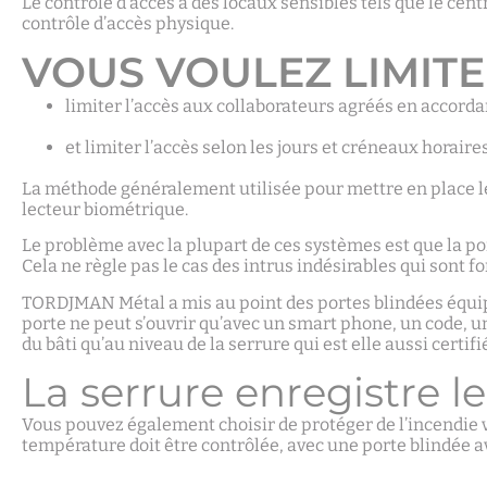
Le contrôle d’accès à des locaux sensibles tels que le cent
contrôle d’accès physique.
VOUS VOULEZ LIMITE
limiter l’accès aux collaborateurs agréés en accordan
et limiter l’accès selon les jours et créneaux horaire
La méthode généralement utilisée pour mettre en place le 
lecteur biométrique.
Le problème avec la plupart de ces systèmes est que la por
Cela ne règle pas le cas des intrus indésirables qui sont f
TORDJMAN Métal a mis au point des portes blindées équipée
porte ne peut s’ouvrir qu’avec un smart phone, un code, un 
du bâti qu’au niveau de la serrure qui est elle aussi certif
La serrure enregistre l
Vous pouvez également choisir de protéger de l’incendie v
température doit être contrôlée, avec une porte blindée av