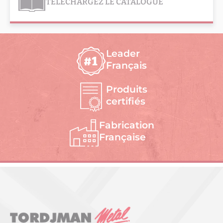
TÉLÉCHARGEZ LE CATALOGUE
Leader
Français
Produits
certifiés
Fabrication
Française