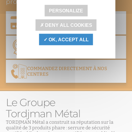
professionnels
PERSONALIZE
PAIEMENT EN LIGNE DES COMMANDES
DENY ALL COOKIES
OK, ACCEPT ALL
NOS CERTIFICATIONS
COMMANDEZ DIRECTEMENT À NOS
CENTRES
Le Groupe
Tordjman Métal
TORDJMAN Métal a construit sa réputation sur la
qualité de 3 produits phare : serrure de sécurité