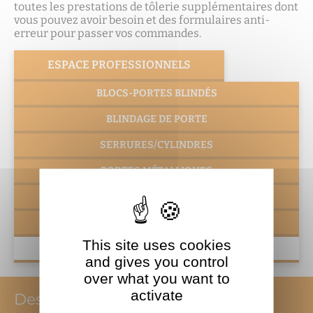
toutes les prestations de tôlerie supplémentaires dont
vous pouvez avoir besoin et des formulaires anti-
erreur pour passer vos commandes.
ESPACE PROFESSIONNELS
BLOCS-PORTES BLINDÉS
BLINDAGE DE PORTE
SERRURES/CYLINDRES
PORTES MÉTALLIQUES
PORTES TECHNIQUES / FAÇADES
TÔLERIE
This site uses cookies
GUIDE DE LA PORTE BLINDÉE
and gives you control
over what you want to
activate
Des services adaptés aux