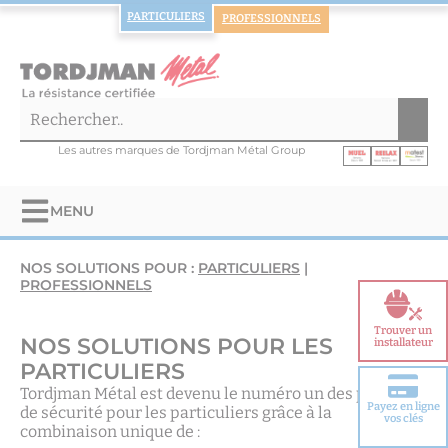
PARTICULIERS
PROFESSIONNELS
Les autres marques de Tordjman Métal Group
MENU
NOS SOLUTIONS POUR :
PARTICULIERS
|
PROFESSIONNELS
Trouver un
NOS SOLUTIONS POUR LES
installateur
PARTICULIERS
Tordjman Métal est devenu le numéro un des produits
Payez en ligne
de sécurité pour les particuliers grâce à la
Choisir votre
vos clés
porte blindée
combinaison unique de :