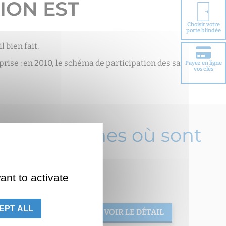
ION EST
Choisir votre
porte blindée
 bien fait.
ise : en 2010, le schéma de participation des salariés a
Payez en ligne
vos clés
 des communes où sont
ant to activate
EPT ALL
VOIR LE DÉTAIL