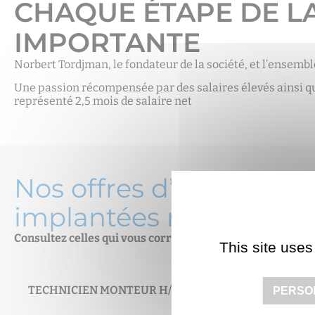
CHAQUE ÉTAPE DE L
IMPORTANTE
Norbert Tordjman, le fondateur de la société, et l’ensembl
Une passion récompensée par des salaires élevés ainsi que
représenté 2,5 mois de salaire net
Nos offres d’emploi so
implantées nos unités 
Consultez celles qui vous correspondent :
This site uses
TECHNICIEN MONTEUR H/F
- Romainville
PERSO