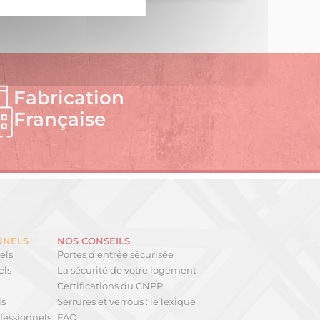
Fabrication
Française
NNELS
NOS CONSEILS
els
Portes d’entrée sécurisée
els
La sécurité de votre logement
Certifications du CNPP
ls
Serrures et verrous : le lexique
fessionnels
FAQ