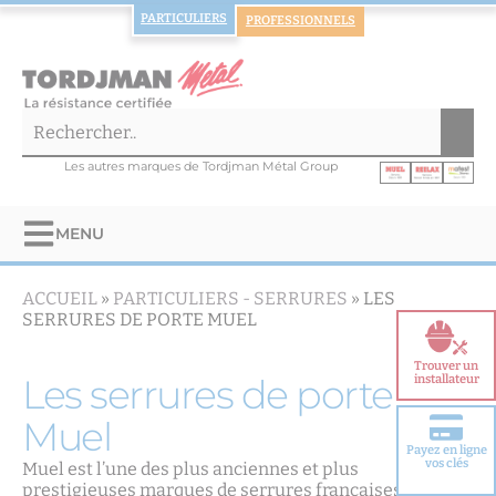
PARTICULIERS
PROFESSIONNELS
Les autres marques de Tordjman Métal Group
MENU
ACCUEIL
»
PARTICULIERS -
SERRURES
»
LES
SERRURES DE PORTE MUEL
Trouver un
Les serrures de porte
installateur
Muel
Payez en ligne
Choisir votre
vos clés
Muel est l’une des plus anciennes et plus
porte blindée
prestigieuses marques de serrures françaises, ayant