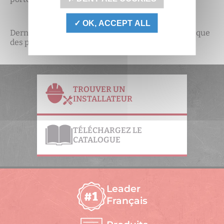
OK, ACCEPT ALL
Dernière précision : TORDJMAN Métal ne propose que
des portes blindées certifiées A2P : BP1 ou BP3.
TROUVER UN
INSTALLATEUR
TÉLÉCHARGEZ LE
CATALOGUE
Leader
Français