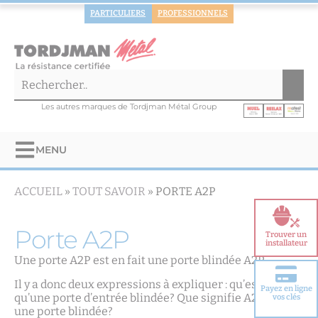
PARTICULIERS
PROFESSIONNELS
Les autres marques de Tordjman Métal Group
MENU
ACCUEIL
»
TOUT SAVOIR
»
PORTE A2P
Porte A2P
Trouver un
installateur
Une porte A2P est en fait une porte blindée A2P.
Il y a donc deux expressions à expliquer : qu’est-ce
Payez en ligne
qu’une porte d’entrée blindée? Que signifie A2P pour
Choisir votre
vos clés
porte blindée
une porte blindée?