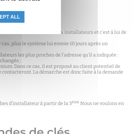
EPT ALL
ors les coordonnées des deux installateurs et c’est à lui de
cas, plus le système lui envoie 10 jours après un
lateurs les plus proches de l’adresse qu’il a indiquée :
nchangés ;
emium. Dans ce cas, il est proposé au client potentiel de
 contacteront. La démarche est donc faite à la demande
ème
hes d’installateur à partir de la 3
Nous ne voulons en
ndes de clés