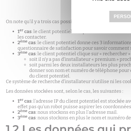
PERSO
On note qu’il y a trois cas possibles :
er
1
cas
: le client potentiel indique seulement le nom 
les contacter.
ème
2
cas
: le client potentiel donne ces 3 informatio
questionnaire de satisfaction pour savoir comment s’
ème
3
cas
: le client potentiel clique sur « rechercher 
soit il n’y a pas d’installateur « premium » pro
soit parmi les deux installateurs les plus proch
donner son nom et numéro de téléphone pour qu
du client potentiel.
Ce système de recherche d’installateur n’utilise ni les cook
Les données stockées sont, selon le cas, les suivantes :
er
1
cas
: l’adresse IP du client potentiel est stockée a
effet pas qu’un robot puisse aspirer les coordonnées
ème
2
cas
: nous stockons en plus l’adresse mail.
ème
3
cas
: nous stockons en plus le nom et numéro de
1.2 Les données qui 