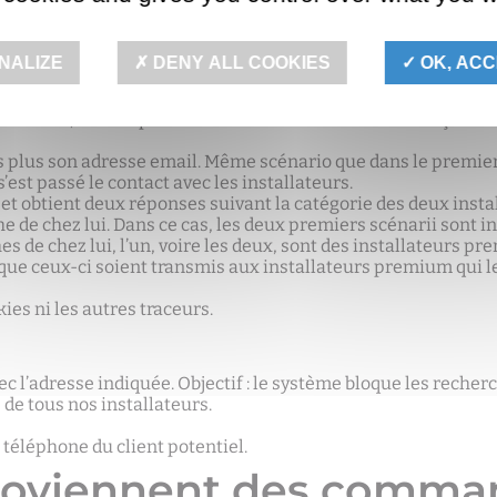
NALIZE
DENY ALL COOKIES
OK, ACC
de la rue, le code postal et le nom de la commune. Il reçoit al
ns plus son adresse email. Même scénario que dans le premier 
est passé le contact avec les installateurs.
» et obtient deux réponses suivant la catégorie des deux instal
che de chez lui. Dans ce cas, les deux premiers scénarii sont i
es de chez lui, l’un, voire les deux, sont des installateurs pr
e ceux-ci soient transmis aux installateurs premium qui le
ies ni les autres traceurs.
vec l’adresse indiquée. Objectif : le système bloque les recherc
 de tous nos installateurs.
 téléphone du client potentiel.
proviennent des comma