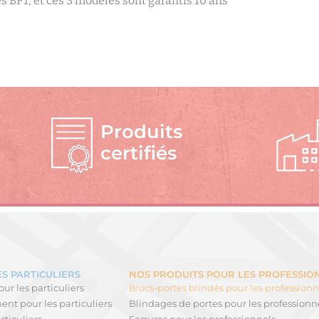
 BP1, et ces 3 modèles sont garantis 10 ans *
Produits
certifiés
S PARTICULIERS
NOS PRODUITS POUR LES PROFESSIO
ur les particuliers
Blocs-portes blindés pour les professionn
nt pour les particuliers
Blindages de portes pour les professionn