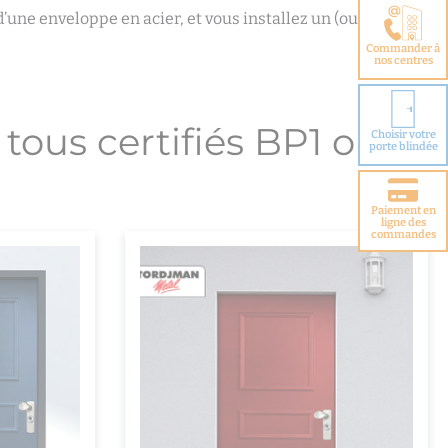
 d’une enveloppe en acier, et vous installez un (ou deux)
Commander à
nos centres
tous certifiés BP1 ou
Choisir votre
porte blindée
Paiement en
ligne des
commandes