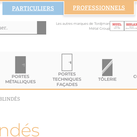
PROFESSIONNELS
PARTICULIERS
Les autres marques de Tordjman
Métal Group
PORTES
PORTES
C
TECHNIQUES
TÔLERIE
MÉTALLIQUES
FAÇADES
BLINDÉS
indés