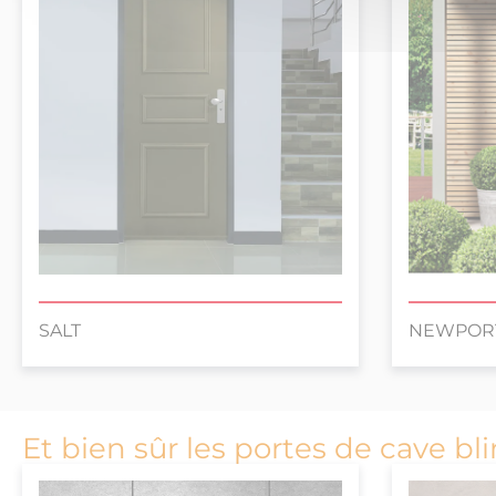
SALT
NEWPOR
Et bien sûr les portes de cave bli