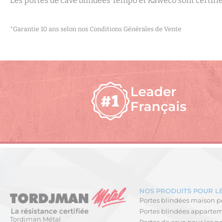
Les portes de cave blindées Tempo et Kaweco sont certifiés
*Garantie 10 ans selon nos Conditions Générales de Vente
Leader
Français
NOS PRODUITS POUR LE
Portes blindées maison po
Portes blindées apparteme
Tordjman Métal