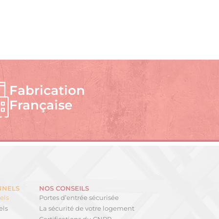
Fabrication
Française
NNELS
NOS CONSEILS
els
Portes d’entrée sécurisée
els
La sécurité de votre logement