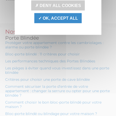
DENY ALL COOKIES
OK, ACCEPT ALL
Nos conseils
Porte Blindée
Protéger votre appartement contre les cambriolages :
alarme ou porte blindée ?
Bloc-porte blindé : 11 critères pour choisir
Les performances techniques des Portes Blindées
Les pièges à éviter quand vous investissez dans une porte
blindée
Critères pour choisir une porte de cave blindée
Comment sécuriser la porte d’entrée de votre
appartement : changer la serrure ou opter pour une porte
blindée ?
Comment choisir le bon bloc-porte blindé pour votre
maison ?
Bloc-porte blindé ou blindage pour votre maison ?