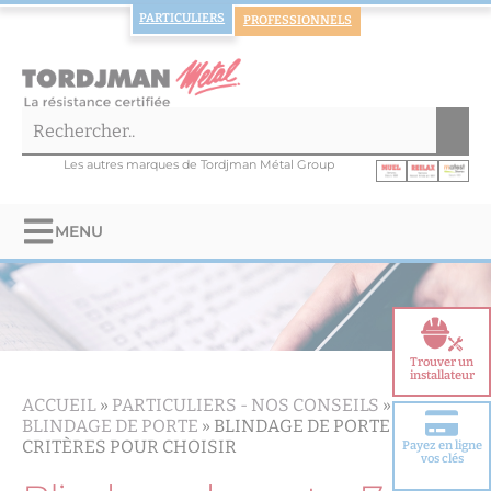
PARTICULIERS
PROFESSIONNELS
Les autres marques de Tordjman Métal Group
MENU
Trouver un
installateur
ACCUEIL
»
PARTICULIERS -
NOS CONSEILS
»
BLINDAGE DE PORTE
»
BLINDAGE DE PORTE : 7
CRITÈRES POUR CHOISIR
Payez en ligne
Choisir votre
vos clés
porte blindée