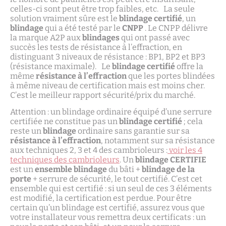
celles-ci sont peut être trop faibles, etc. La seule
solution vraiment sûre est le
blindage certifié
, un
blindage
qui a été testé par le
CNPP
. Le CNPP délivre
la marque A2P aux
blindages
qui ont passé avec
succès les tests de résistance à l’effraction, en
distinguant 3 niveaux de résistance : BP1, BP2 et BP3
(résistance maximale). Le
blindage certifié
offre la
même
résistance à l’effraction
que les portes blindées
à même niveau de certification mais est moins cher.
C’est le meilleur rapport sécurité/prix du marché.
Attention : un blindage ordinaire équipé d’une serrure
certifiée ne constitue pas un
blindage certifié
; cela
reste un
blindage
ordinaire sans garantie sur sa
résistance à l’effraction
, notamment sur sa résistance
aux techniques 2, 3 et 4 des cambrioleurs :
voir les 4
techniques des cambrioleurs
. Un
blindage CERTIFIE
est un
ensemble blindage
du bâti +
blindage de la
porte
+ serrure de sécurité, le tout certifié. C’est cet
ensemble qui est certifié : si un seul de ces 3 éléments
est modifié, la certification est perdue. Pour être
certain qu’un blindage est certifié, assurez vous que
votre installateur vous remettra deux certificats : un