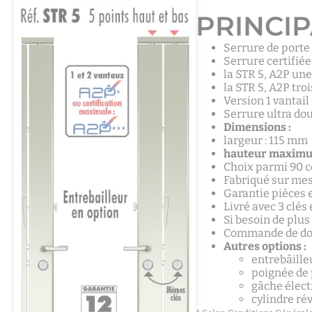
PRINCIP
Serrure de porte 
Serrure certifiée
la STR 5, A2P une
la STR 5, A2P troi
Version 1 vantail
Serrure ultra do
Dimensions :
largeur : 115 mm
hauteur maximum
Choix parmi 90 c
Fabriqué sur mes
Garantie pièces 
Livré avec 3 clés
Si besoin de plu
Commande de dou
Autres options :
entrebâilleu
poignée de 
gâche élect
cylindre rév