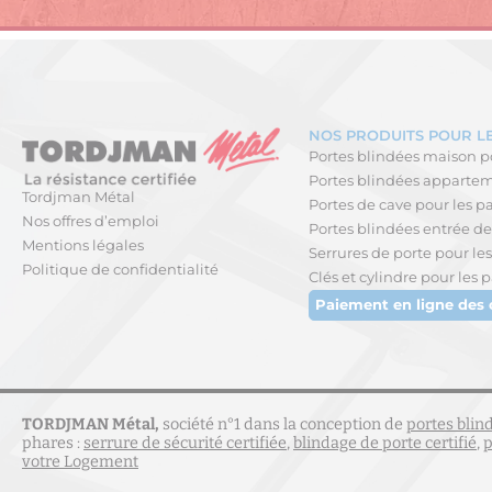
NOS PRODUITS POUR LE
Portes blindées maison po
Portes blindées apparteme
Tordjman Métal
Portes de cave pour les pa
Nos offres d’emploi
Portes blindées entrée de 
Mentions légales
Serrures de porte pour les
Politique de confidentialité
Clés et cylindre pour les p
Paiement en ligne des
TORDJMAN Métal,
société n°1 dans la conception de
portes blin
phares :
serrure de sécurité certifiée
,
blindage de porte certifié
,
p
votre Logement