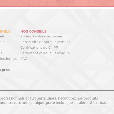
NNELS
NOS CONSEILS
els
Portes d’entrée sécurisée
els
La sécurité de votre logement
Certifications du CNPP
ls
Serrures et verrous : le lexique
fessionnels
FAQ
s pros
professionnels et aux particuliers. Découvrez nos produits
ement
serrure anti-panique
,
porte technique
et
tolerie
.
Sécurisez