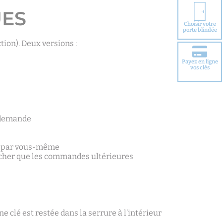
UES
Choisir votre
porte blindée
ion). Deux versions :
Payez en ligne
vos clés
a demande
que par vous-même
s cher que les commandes ultérieures
e clé est restée dans la serrure à l’intérieur