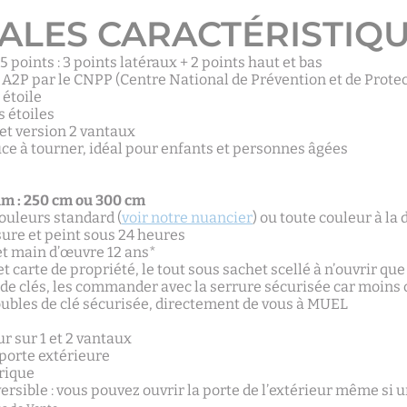
ALES CARACTÉRISTIQ
5 points : 3 points latéraux + 2 points haut et bas
 A2P par le CNPP (Centre National de Prévention et de Protect
 étoile
s étoiles
 et version 2 vantaux
uce à tourner, idéal pour enfants et personnes âgées
 : 250 cm ou 300 cm
ouleurs standard (
voir notre nuancier
) ou toute couleur à l
ure et peint sous 24 heures
et main d’œuvre 12 ans*
 et carte de propriété, le tout sous sachet scellé à n’ouvrir 
s de clés, les commander avec la serrure sécurisée car moin
bles de clé sécurisée, directement de vous à MUEL
r sur 1 et 2 vantaux
porte extérieure
rique
ersible : vous pouvez ouvrir la porte de l’extérieur même si un