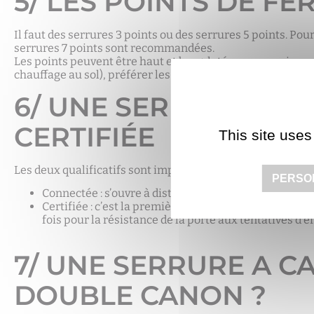
5/ LES POINTS DE F
Il faut des serrures 3 points ou des serrures 5 points. Pou
serrures 7 points sont recommandées.
Les points peuvent être haut et bas + latéraux, ou uniquem
chauffage au sol), préférer les
serrures
avec uniquement
6/ UNE SERRURE DE 
CERTIFIÉE
This site uses
Les deux qualificatifs sont importants :
PERSO
Connectée : s’ouvre à distance avec votre smartphon
Certifiée : c’est la première serrure connectée, et pou
fois pour la résistance de la porte aux tentatives d’
7/ UNE SERRURE A C
DOUBLE CANON ?