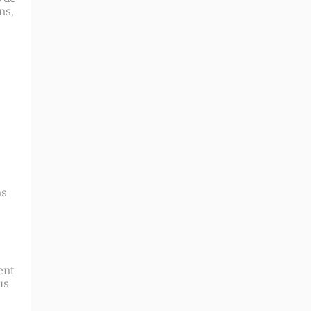
ns,
ns
ent
us