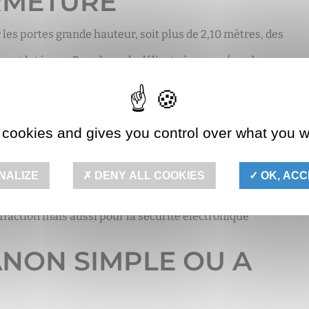
ERMETURE
r les portes grande hauteur, soit plus de 2,10 mètres, des
ent latéraux. Pour les sols délicats à percer (marbre ou
 des
points latéraux.
PORTE CONNECTÉE ET
 cookies and gives you control over what you w
NALIZE
DENY ALL COOKIES
OK, ACC
e, et aussi avec un badge, un code … ou même la clé
r l’instant la seule, à être certifiée par le CNPP A2P BP1, à la
effraction mais aussi pour la sécurité électronique
ANON SIMPLE OU A