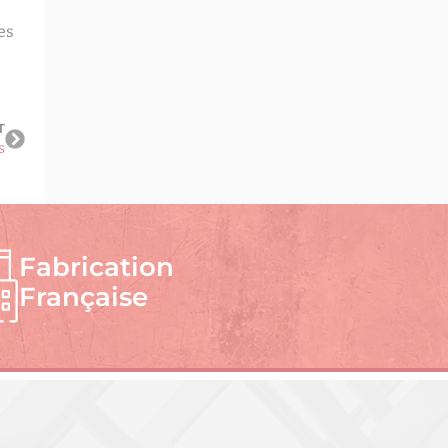
es
T
s
Fabrication
Française