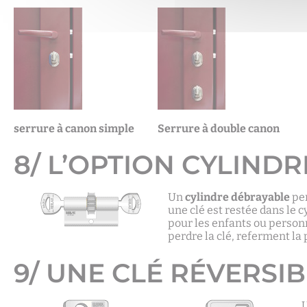
serrure à canon simple
Serrure à double canon
8/ L’OPTION CYLIND
Un
cylindre débrayable
per
une clé est restée dans le 
pour les enfants ou personn
perdre la clé, referment la 
9/ UNE CLÉ RÉVERSIB
U