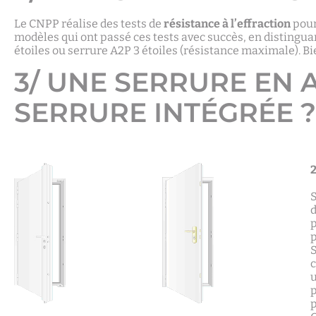
Le CNPP réalise des tests de
résistance à l’effraction
pour
modèles qui ont passé ces tests avec succès, en distinguan
étoiles ou serrure A2P 3 étoiles (résistance maximale). Bi
3/ UNE SERRURE EN 
SERRURE INTÉGRÉE ?
2
S
d
p
p
S
c
u
p