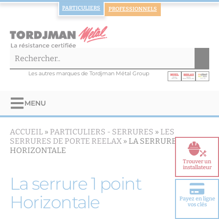
PARTICULIERS
PROFESSIONNELS
Les autres marques de Tordjman Métal Group
MENU
ACCUEIL
»
PARTICULIERS -
SERRURES
»
LES
SERRURES DE PORTE REELAX
»
LA SERRURE 1 POINT
HORIZONTALE
Trouver un
installateur
La serrure 1 point
Horizontale
Payez en ligne
Choisir votre
vos clés
porte blindée