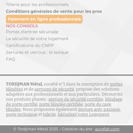
Tôlerie pour les professionnels
Conditions générales de vente pour les pros
Paiement en ligne professionnels
NOS CONSEILS
Portes d’entrée sécurisée
La sécurité de votre logement
Certifications du CNPP
Serrures et verrous : le lexique
FAQ
TORDJMAN Métal,
société n°1 dans la conception de
portes
blindées
et de
serrures de sécurité
, propose des solutions
adaptées aux professionnels et aux particuliers. Découvrez
nos produits phares :
serrure de sécurité certifiée
,
blindage
de porte certifié
,
porte blindée certifiée
,
porte de cave
blindée
. Nous proposons également
serrure anti-panique
,
porte technique
et
tolerie
.
Sécurisez votre Logement
© Tordjman Métal 2025 – Création du site :
acrofish.com