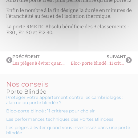
Ainsi une porte i1 est plus performante qu’une porte i2
Enfin le nombre à la fin désigne la durée en minutes de
l’étanchéité au feu et de l’isolation thermique.
La porte RMETIC Absolu bénéficie des 3 classements :
E30 , Ei1 30 et Ei2 30.
PRÉCÉDENT
SUIVANT
Les pièges à éviter quand vous investissez dans une porte blindée
Bloc-porte blindé : 11 critères pour choisir
Nos conseils
Porte Blindée
Protéger votre appartement contre les cambriolages :
alarme ou porte blindée ?
Bloc-porte blindé : 11 critères pour choisir
Les performances techniques des Portes Blindées
Les pièges à éviter quand vous investissez dans une porte
blindée