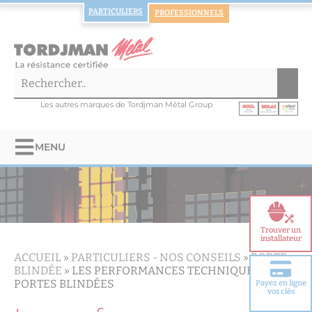
PARTICULIERS
PROFESSIONNELS
Les autres marques de Tordjman Métal Group
MENU
Trouver un
installateur
ACCUEIL
»
PARTICULIERS -
NOS CONSEILS
»
PORTE
BLINDÉE
»
LES PERFORMANCES TECHNIQUES DES
PORTES BLINDÉES
Payez en ligne
Choisir votre
vos clés
porte blindée