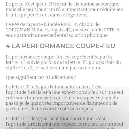
La porte n’est qu’un élément de l’isolation acoustique
mais elle peut jouer un rôle important pour réduire les
bruits qui pénètrent dans le logement.
Le RW de la porte blindée RMETIC Absolu de
TORDJMAN Métal est égal à 42, mesuré par le CSTB et
vous garantit une excellente isolation phonique.
4 LA PERFORMANCE COUPE-FEU
La performance coupe-feu est représentée par la
lettre “E”, suivie parfois de la lettre “i” , puis parfois du
chiffre 1 ou 2 , et se terminant par un nombre.
Que signifient ces 4 indications ?
La lettre “E” désigne l’étanchéité au feu. C’est
l’aptitude à résister à une exposition au feu sur un seul
côté sans transmission au côté non exposé du fait du
passage de quantités importantes de flammes ou de
gaz chauds du feu vers le coté non exposé.
La lettre “i” désigne l’isolation thermique. C’est
l’aptitude à résister à une exposition au feu sur un seul