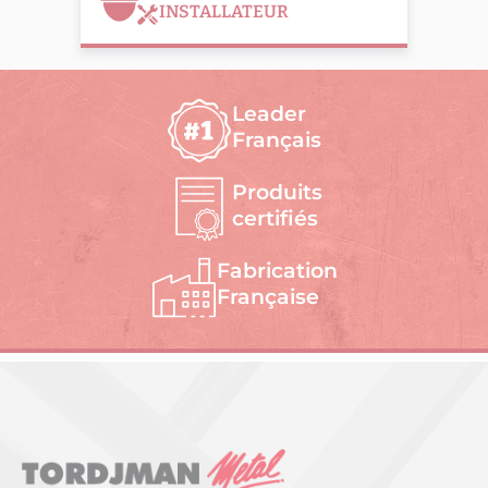
INSTALLATEUR
Leader
Français
Produits
certifiés
Fabrication
Française