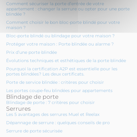
Comment sécuriser la porte d’entrée de votre
appartement : changer la serrure ou opter pour une porte
blindée ?
Comment choisir le bon bloc-porte blindé pour votre
maison ?
Bloc-porte blindé ou blindage pour votre maison ?
Protéger votre maison : Porte blindée ou alarme ?
Prix d’une porte blindée
Évolutions techniques et esthétiques de la porte blindée
Pourquoi la certification A2P est essentielle pour les
portes blindées? Les deux certificats.
Porte de service blindée : critères pour choisir
Les portes coupe-feu blindées pour appartements
Blindage de porte
Blindage de porte : 7 critères pour choisir
Serrures
Les 5 avantages des serrures Muel et Reelax
Dépannage de serrure : quelques conseils de pro
Serrure de porte sécurisée