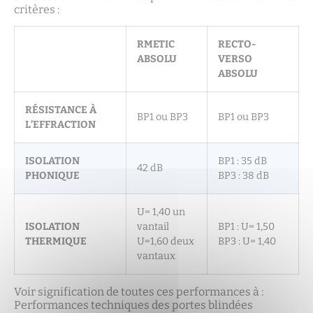
critères :
RMETIC
RECTO-
ABSOLU
VERSO
ABSOLU
RÉSISTANCE À
BP1 ou BP3
BP1 ou BP3
L’EFFRACTION
ISOLATION
BP1 : 35 dB
42 dB
PHONIQUE
BP3 : 38 dB
U= 1,40 un
ISOLATION
vantail
BP1 : U= 1,50
THERMIQUE
U=1,60 deux
BP3 : U= 1,40
vantaux
Voir signification de toutes ces performances à :
Performances techniques des portes blindées