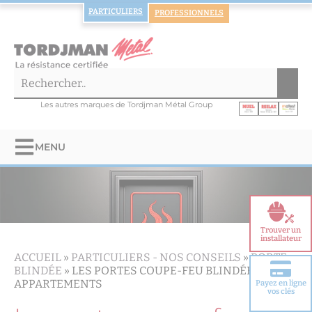
PARTICULIERS
PROFESSIONNELS
Les autres marques de Tordjman Métal Group
MENU
Trouver un
installateur
ACCUEIL
»
PARTICULIERS -
NOS CONSEILS
»
PORTE
BLINDÉE
»
LES PORTES COUPE-FEU BLINDÉES POUR
APPARTEMENTS
Payez en ligne
Choisir votre
vos clés
porte blindée