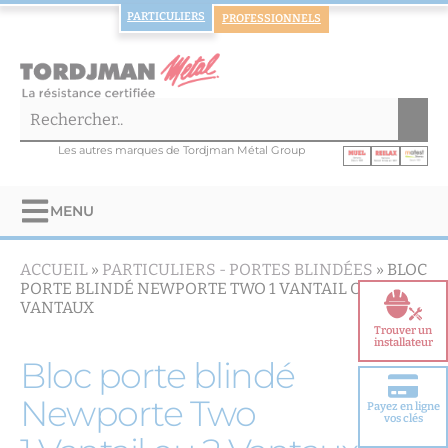
PARTICULIERS
PROFESSIONNELS
Les autres marques de Tordjman Métal Group
MENU
ACCUEIL
»
PARTICULIERS -
PORTES BLINDÉES
»
BLOC
PORTE BLINDÉ NEWPORTE TWO 1 VANTAIL OU 2
VANTAUX
Trouver un
installateur
Bloc porte blindé
Newporte Two
Payez en ligne
Choisir votre
vos clés
porte blindée