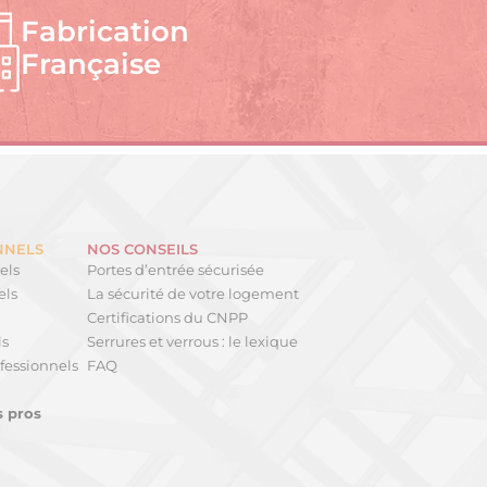
Fabrication
Française
NNELS
NOS CONSEILS
els
Portes d’entrée sécurisée
els
La sécurité de votre logement
Certifications du CNPP
ls
Serrures et verrous : le lexique
fessionnels
FAQ
s pros