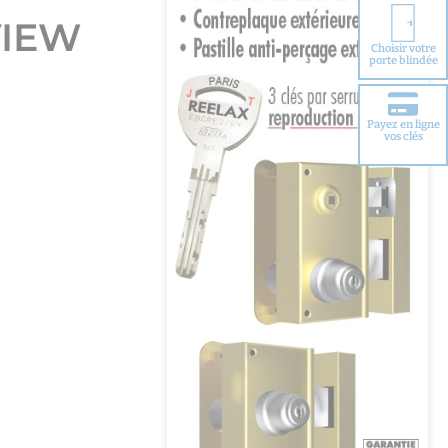
VIEW
Choisir votre
porte blindée
Payez en ligne
vos clés