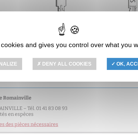
 cookies and gives you control over what you w
r qui dépendent de votre statut :
NALIZE
DENY ALL COOKIES
OK, ACC
t très facile)
e Romainville
NVILLE – Tél. 01 41 83 08 93
tés en espèces
es des pièces nécessaires