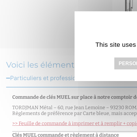
This site uses
Voici les éléments à nous envoye
PERSO
Particuliers et professions Libérales (très sûr e
Commande de clés MUEL sur place à notre comptoir d
TORDJMAN Métal – 60, rue Jean Lemoine – 93230 ROMAI
Règlements de préférence par Carte bleue, mais accep
>> Feuille de commande à imprimer et à remplir + copi
Clés MUEL commande et règlement à distance