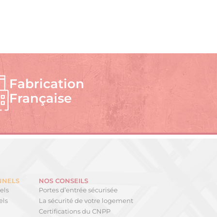
Fabrication
Française
NNELS
NOS CONSEILS
els
Portes d’entrée sécurisée
els
La sécurité de votre logement
Certifications du CNPP