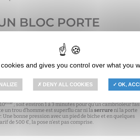
’UN BLOC PORTE
UR MESURE CERTIFIE B
E OPTION POSE
 cookies and gives you control over what you w
e et les options que vous choisissez.
.
NALIZE
DENY ALL COOKIES
OK, ACC
 blindées » à 500€ ; Pourquoi un tel écart de coût ?
ème
/10
; soit environ 1 à 3 minutes pour qu’un cambrioleur fa
e un trou d’homme est superflu car ni la
serrure
ni la porte
cier. Une bonne pression avec un pied de biche et en quelques
tarif de 500 €, la pose n’est pas comprise.