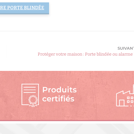
RE PORTE BLINDÉE
SUIVAN
Protéger votre maison : Porte blindée ou alarme 
Produits
certifiés