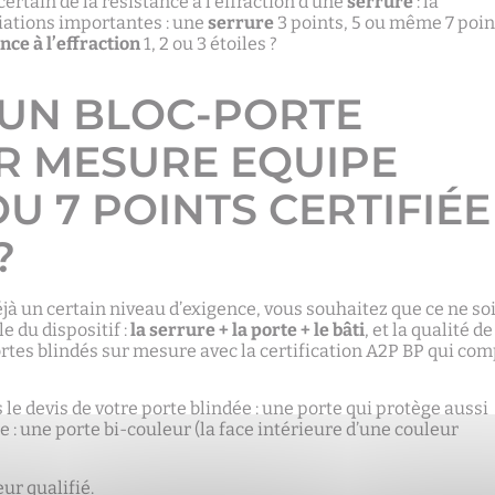
certain de la résistance à l’effraction d’une
serrure
: la
riations importantes : une
serrure
3 points, 5 ou même 7 poin
nce à l’effraction
1, 2 ou 3 étoiles ?
D’UN BLOC-PORTE
UR MESURE EQUIPE
OU 7 POINTS CERTIFIÉE
?
déjà un certain niveau d’exigence, vous souhaitez que ce ne soi
e du dispositif :
la serrure + la porte + le bâti
, et la qualité de
portes blindés sur mesure avec la certification A2P BP qui co
e devis de votre porte blindée : une porte qui protège aussi
que : une porte bi-couleur (la face intérieure d’une couleur
eur qualifié.