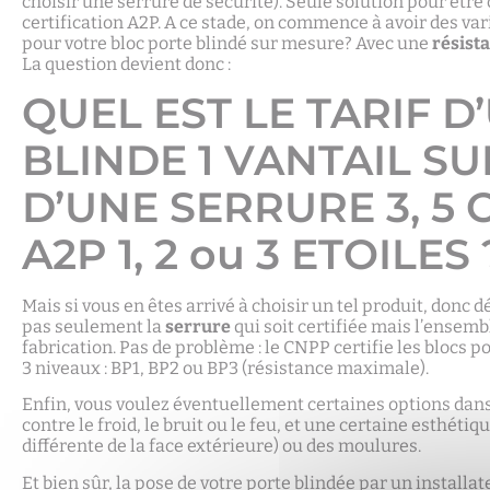
choisir une serrure de sécurité). Seule solution pour être 
certification A2P. A ce stade, on commence à avoir des va
pour votre bloc porte blindé sur mesure? Avec une
résista
La question devient donc :
QUEL EST LE TARIF 
BLINDE 1 VANTAIL S
D’UNE SERRURE 3, 5 
A2P 1, 2 ou 3 ETOILES 
Mais si vous en êtes arrivé à choisir un tel produit, donc 
pas seulement la
serrure
qui soit certifiée mais l’ensembl
fabrication. Pas de problème : le CNPP certifie les blocs 
3 niveaux : BP1, BP2 ou BP3 (résistance maximale).
Enfin, vous voulez éventuellement certaines options dans l
contre le froid, le bruit ou le feu, et une certaine esthéti
différente de la face extérieure) ou des moulures.
Et bien sûr, la pose de votre porte blindée par un installat