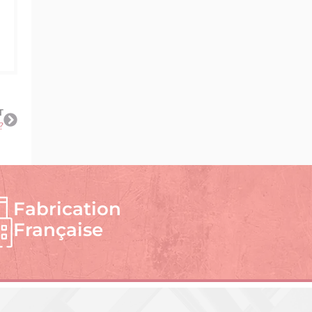
T
?
Fabrication
Française