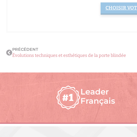
CHOISIR VOT
PRÉCÉDENT
Évolutions techniques et esthétiques de la porte blindée
Leader
Français