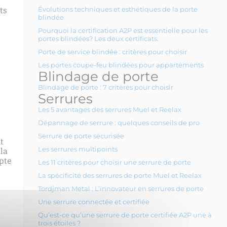
ts
Évolutions techniques et esthétiques de la porte
blindée
Pourquoi la certification A2P est essentielle pour les
portes blindées? Les deux certificats.
Porte de service blindée : critères pour choisir
Les portes coupe-feu blindées pour appartements
Blindage de porte
Blindage de porte : 7 critères pour choisir
Serrures
Les 5 avantages des serrures Muel et Reelax
Dépannage de serrure : quelques conseils de pro
Serrure de porte sécurisée
t
Les serrures multipoints
 la
mpte
Les 11 critères pour choisir une serrure de porte
La spécificité des serrures de porte Muel et Reelax
Tordjman Metal : L’innovateur en serrures de porte
Une serrure connectée et certifiée
Qu’est-ce qu’une serrure de porte certifiée A2P une à
trois étoiles ?