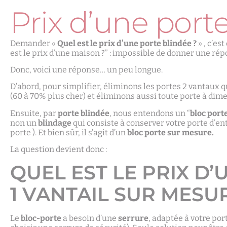
Prix d’une port
Demander «
Quel est le prix d’une porte blindée ?
» , c’e
est le prix d’une maison ?” : impossible de donner une répo
Donc, voici une réponse… un peu longue.
D’abord, pour simplifier, éliminons les portes 2 vantaux q
(60 à 70% plus cher) et éliminons aussi toute porte à dim
Ensuite, par
porte blindée
, nous entendons un “
bloc port
non un
blindage
qui consiste à conserver votre porte d’ent
porte ). Et bien sûr, il s’agit d’un
bloc porte sur mesure.
La question devient donc :
QUEL EST LE PRIX D
1 VANTAIL SUR MESU
Le
bloc-porte
a besoin d’une
serrure
, adaptée à votre port