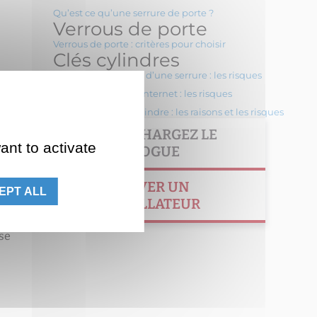
Qu’est ce qu’une serrure de porte ?
Verrous de porte
Verrous de porte : critères pour choisir
Clés cylindres
P
Changer le cylindre d’une serrure : les risques
Doubles de clé sur internet : les risques
Changement de cylindre : les raisons et les risques
TÉLÉCHARGEZ LE
ant to activate
CATALOGUE
TROUVER UN
EPT ALL
INSTALLATEUR
sse