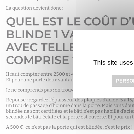
La question devient donc :
QUEL EST LE COÛT D
BLINDE 1 VANTAIL S
AVEC TELLE OU TELL
COMPRISE ?
This site uses
Il faut compter entre 2500 et 4000 euros suivant le modèl
Et pour une porte deux vantaux : entre 4500 et 7000 euros
PERSO
Je ne comprends pas : on trouve sur le marché des « portes
Réponse : regardez l’épaisseur des plaques d’acier : 5 à 15
un trou de passage d’homme dans la porte. Mais sans dout
blindée ne sont certifiées et le bâti n’est pas habillé d’a
secondes le bâti éclate et la porte est ouverte. Et pour un 
A 500 €, ce n’est pas la porte qui est blindée, c’est le prix !