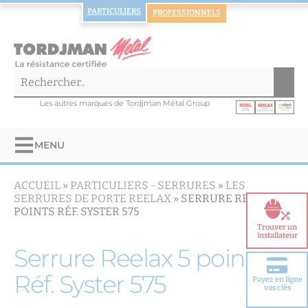
PARTICULIERS
PROFESSIONNELS
Les autres marques de Tordjman Métal Group
MENU
ACCUEIL
»
PARTICULIERS -
SERRURES
»
LES
SERRURES DE PORTE REELAX
»
SERRURE REELAX 5
POINTS RÉF. SYSTER 575
Trouver un
installateur
Serrure Reelax 5 points
Réf. Syster 575
Payez en ligne
Choisir votre
vos clés
porte blindée