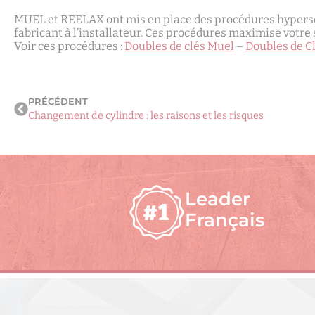
MUEL et REELAX ont mis en place des procédures hyperséc
fabricant à l’installateur. Ces procédures maximise votre 
Voir ces procédures :
Doubles de clés Muel
–
Doubles de C
PRÉCÉDENT
Changement de cylindre : les raisons et les risques
Leader
Français