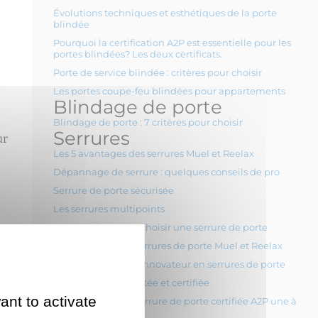
Évolutions techniques et esthétiques de la porte
blindée
Pourquoi la certification A2P est essentielle pour les
portes blindées? Les deux certificats.
Porte de service blindée : critères pour choisir
Les portes coupe-feu blindées pour appartements
Blindage de porte
Blindage de porte : 7 critères pour choisir
Serrures
ur
Les 5 avantages des serrures Muel et Reelax
Dépannage de serrure : quelques conseils de pro
Serrure de porte sécurisée
Les serrures multipoints
Les 11 critères pour choisir une serrure de porte
La spécificité des serrures de porte Muel et Reelax
Tordjman Metal : L’innovateur en serrures de porte
Une serrure connectée et certifiée
ant to activate
Qu’est-ce qu’une serrure de porte certifiée A2P une à
.
trois étoiles ?