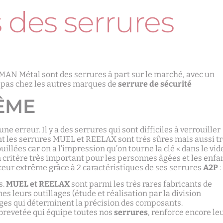
 des serrures
AN Métal sont des serrures à part sur le marché, avec un
 pas chez les autres marques de
serrure de sécurité
ÊME
e erreur. Il y a des serrures qui sont difficiles à verrouiller
nt les serrures MUEL et REELAX sont très sûres mais aussi t
llées car on a l’impression qu’on tourne la clé « dans le vid
n critère très important pour les personnes âgées et les enfa
ceur extrême grâce à 2 caractéristiques de ses serrures
A2P
:
s.
MUEL et REELAX
sont parmi les très rares fabricants de
s leurs outillages (étude et réalisation par la division
lages qui déterminent la précision des composants.
brevetée qui équipe toutes nos
serrures
, renforce encore le