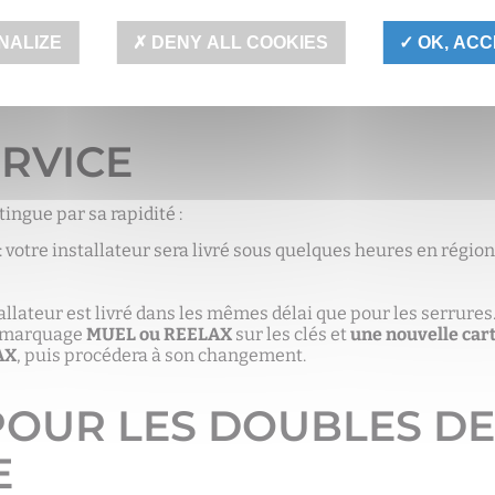
nu la certification A2P avec 6 cylindres différents dont 4 ont
cylindres proviennent de leaders mondiaux. MUEL et Reelax s
NALIZE
DENY ALL COOKIES
OK, ACC
Avec une
serrure sécurisée MUEL ou REELAX
, vous choisissez
ersibles (vous introduisez la clé dans n’importe quel sens).
ERVICE
tingue par sa rapidité :
: votre installateur sera livré sous quelques heures en région
llateur est livré dans les mêmes délai que pour les serrures.
 marquage
MUEL ou REELAX
sur les clés et
une nouvelle car
AX
, puis procédera à son changement.
POUR LES DOUBLES DE
E