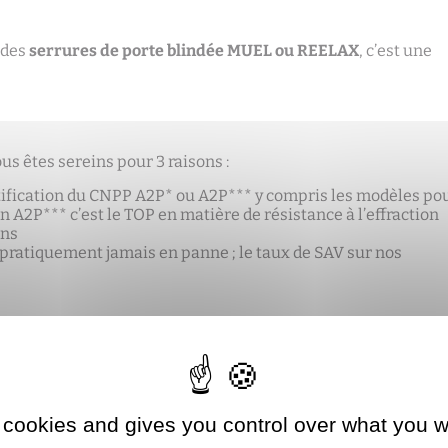
 des
serrures de porte blindée MUEL ou REELAX
, c’est une
ous êtes sereins pour 3 raisons :
rtification du CNPP A2P* ou A2P*** y compris les modèles po
n A2P*** c’est le TOP en matière de résistance à l’effraction
ans
ratiquement jamais en panne ; le taux de SAV sur nos
RE SERRURE DE PORTE
s en applique du marché
 cookies and gives you control over what you w
e couleur sur demande ; le nuancier le plus étendu du marché