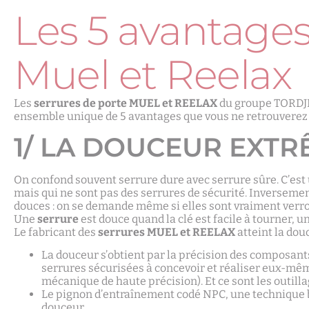
Les 5 avantages
Muel et Reelax
Les
serrures de porte MUEL et REELAX
du groupe TORDJM
ensemble unique de 5 avantages que vous ne retrouverez
1/ LA DOUCEUR EXTR
On confond souvent serrure dure avec serrure sûre. C’est un
mais qui ne sont pas des serrures de sécurité. Inverseme
douces : on se demande même si elles sont vraiment verroui
Une
serrure
est douce quand la clé est facile à tourner, u
Le fabricant des
serrures MUEL et REELAX
atteint la dou
La douceur s’obtient par la précision des composant
serrures sécurisées à concevoir et réaliser eux-même
mécanique de haute précision). Et ce sont les outil
Le pignon d’entraînement codé NPC, une technique 
douceur.