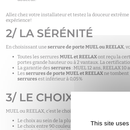
Allez chez votre installateur et testez la douceur extrême
expérience!
2/ LA SÉRÉNITÉ
En choisissant une
serrure de porte MUEL ou REELAX
, v
Toutes les serrures
MUEL et REELAX
ont reçu la ce
portes grande hauteur ou à 2 vantaux. La certificatio
La garantie des
serrures
: MUEL 12 ans, REELAX 10 
Les
serrures de porte MUEL et REELAX
ne tombent p
serrures
est inférieur à 0,05%
3/ LE CHOIX DE VOT
MUEL ou REELAX, c’est le choix à 3 niveaux :
Le choix au sein de la plus large gamme de serrure
This site uses
Le choix entre 90 couleurs standards, ou toute autr