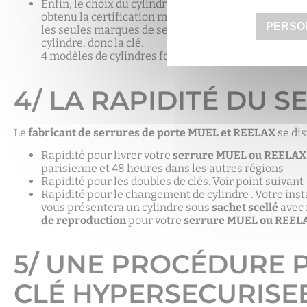
Enfin, le choix du cylindre : MUEL et REELAX ont obte
obtenu la certification maximale A2P***. Tous ces 
PERSO
les seules marques de serrure à offrir un tel choix. 
cylindre, donc la clé.
4 modèles de cylindres fonctionnent avec des clés rév
4/ LA RAPIDITÉ DU S
Le
fabricant de serrures de porte MUEL et REELAX
se dis
Rapidité pour livrer votre
serrure MUEL ou REELAX
parisienne et 48 heures dans les autres régions
Rapidité pour les doubles de clés. Voir point suivant
Rapidité pour le changement de cylindre . Votre insta
vous présentera un cylindre sous
sachet scellé
avec
de reproduction
pour votre
serrure MUEL ou REEL
5/ UNE PROCÉDURE 
CLÉ HYPERSECURISE