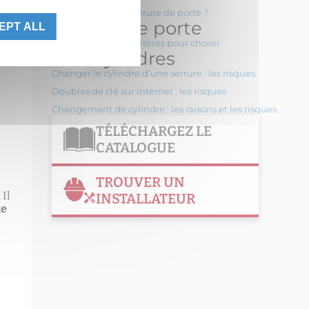
Qu’est ce qu’une serrure de porte ?
ont
Verrous de porte
EPT ALL
 le
Verrous de porte : critères pour choisir
Clés cylindres
Changer le cylindre d’une serrure : les risques
Doubles de clé sur internet : les risques
Changement de cylindre : les raisons et les risques
TÉLÉCHARGEZ LE
CATALOGUE
TROUVER UN
 Il
INSTALLATEUR
te