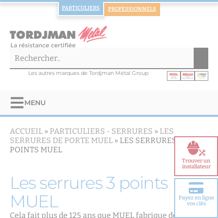
PARTICULIERS
PROFESSIONNELS
Les autres marques de Tordjman Métal Group
MENU
ACCUEIL
»
PARTICULIERS -
SERRURES
»
LES
SERRURES DE PORTE MUEL
»
LES SERRURES 3
POINTS MUEL
Trouver un
installateur
Les serrures 3 points
MUEL
Payez en ligne
Choisir votre
vos clés
porte blindée
Cela fait plus de 125 ans que MUEL fabrique des