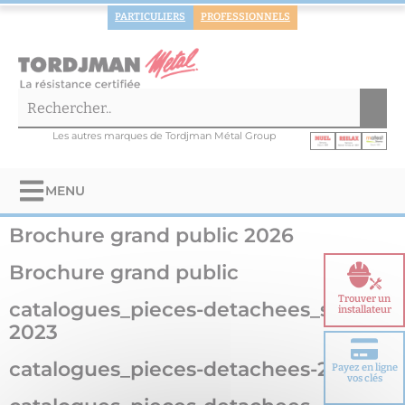
PARTICULIERS
PROFESSIONNELS
Les autres marques de Tordjman Métal Group
MENU
Brochure grand public 2026
Brochure grand public
Trouver un
catalogues_pieces-detachees_soleil-
installateur
2023
catalogues_pieces-detachees-2025
Payez en ligne
Choisir votre
vos clés
porte blindée