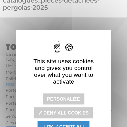
catalogues_pieces-detachees-
pergolas-2025
Tordjman Métal
This site uses cookies
Nos offres d’emploi
and gives you control
Mentions légales
over what you want to
Politique de confidentialité
activate
NOS PRODUITS POUR LES PARTICULIERS
Portes blindées maison pour les particuliers
Portes blindées appartement pour les particuliers
PERSONALIZE
Portes de cave pour les particuliers
Portes blindées entrée de service pour les particuliers
DENY ALL COOKIES
Serrures de porte pour les particuliers
Clés et cylindre pour les particuliers
OK, ACCEPT ALL