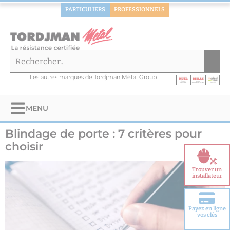
PARTICULIERS
PROFESSIONNELS
Les autres marques de Tordjman Métal Group
MENU
Blindage de porte : 7 critères pour
choisir
Trouver un
installateur
Payez en ligne
Choisir votre
vos clés
porte blindée