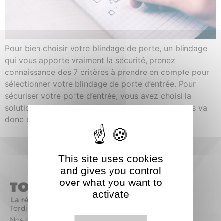
Pour bien choisir votre blindage de porte, un blindage
qui vous apporte vraiment la sécurité, prenez
connaissance des 7 critères à prendre en compte pour
sélectionner votre blindage de porte d’entrée. Pour
sécuriser votre porte d’entrée, vous avez choisi la
solution du blindage de porte . Votre porte en bois va
donc être conservée et […]
This site uses cookies
and gives you control
over what you want to
activate
Tordjman Métal
Nos offres d’emploi