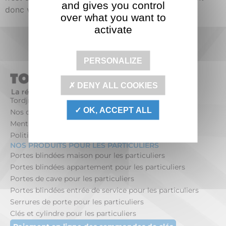
and gives you control
donc vous envoyer vos […]
over what you want to
activate
PERSONALIZE
DENY ALL COOKIES
Tordjman Métal
OK, ACCEPT ALL
Nos offres d’emploi
Mentions légales
Politique de confidentialité
NOS PRODUITS POUR LES PARTICULIERS
Portes blindées maison pour les particuliers
Portes blindées appartement pour les particuliers
Portes de cave pour les particuliers
Portes blindées entrée de service pour les particuliers
Serrures de porte pour les particuliers
Clés et cylindre pour les particuliers