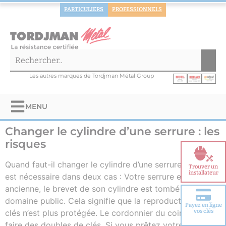
PARTICULIERS
PROFESSIONNELS
Les autres marques de Tordjman Métal Group
MENU
Changer le cylindre d’une serrure : les
risques
Quand faut-il changer le cylindre d’une serrure ? Cela
Trouver un
installateur
est nécessaire dans deux cas : Votre serrure est
ancienne, le brevet de son cylindre est tombé dans le
domaine public. Cela signifie que la reproduction de vos
Payez en ligne
Choisir votre
vos clés
clés n’est plus protégée. Le cordonnier du coin peut
porte blindée
faire des doubles de clés. Si vous prêtez votre […]