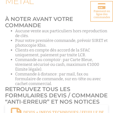
MÉTAL
Paiement en
Choisir votre
ligne des
porte blindée
À NOTER AVANT VOTRE
commandes
COMMANDE
Aucune vente aux particuliers hors reproduction
de clés.
Pour votre première commande, prévoir SIRET et
photocopie Kbis.
Clients en compte dès accord de la SFAC
uniquement, paiement par traite LCR.
Commande au comptoir : par Carte Bleue,
virement sécurisé ou cash, maximum €1000
(limite légale).
Commande à distance : par mail, fax ou
formulaire de commande, sur en-tête ou avec
cachet commercial.
RETROUVEZ TOUS LES
FORMULAIRES DEVIS / COMMANDE
“ANTI-ERREUR” ET NOS NOTICES
DEVIS + INFOS TECHNIQUES / FEUILLE DE