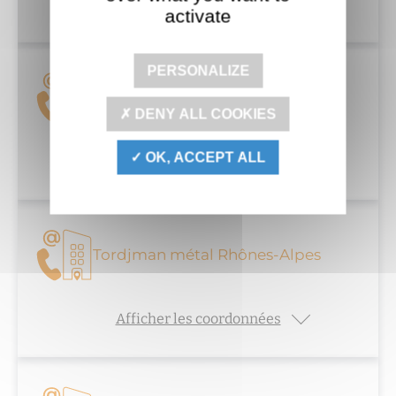
Afficher les coordonnées
activate
PERSONALIZE
Tordjman métal Fresnes
DENY ALL COOKIES
OK, ACCEPT ALL
Afficher les coordonnées
Tordjman métal Rhônes-Alpes
Afficher les coordonnées