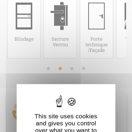
Blindage
Serrure
Porte
Tôl
Verrou
technique
/Façade
Tordjman métal Bobigny
This site uses cookies
and gives you control
over what you want to