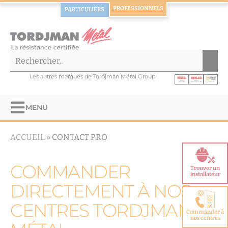
PROFESSIONNELS
PARTICULIERS
Les autres marques de Tordjman Métal Group
MENU
ACCUEIL
»
CONTACT PRO
COMMANDER
Trouver un
installateur
DIRECTEMENT À NOS
CENTRES TORDJMAN
Commander à
nos centres