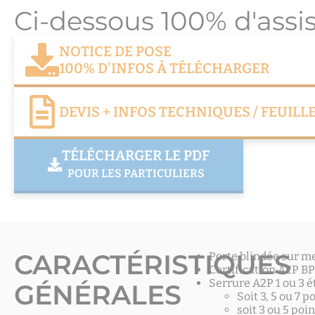
Ci-dessous 100% d'assi
NOTICE DE POSE
100% D'INFOS À TÉLÉCHARGER
DEVIS + INFOS TECHNIQUES / FEUIL
TÉLÉCHARGER LE PDF
POUR LES PARTICULIERS
CARACTÉRISTIQUES
Porte blindée sur m
Certification A2P B
Serrure A2P 1 ou 3 
GÉNÉRALES
Soit 3, 5 ou 7 
soit 3 ou 5 poi