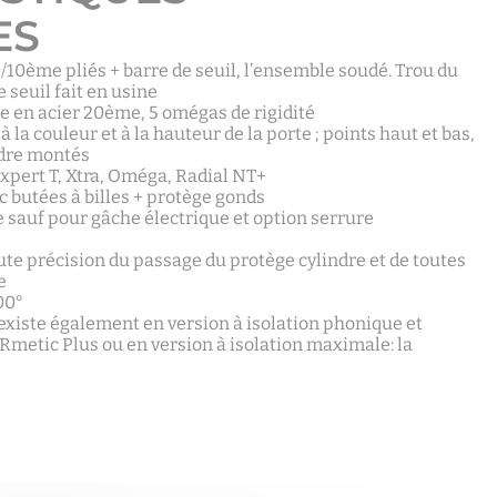
ES
0/10ème pliés + barre de seuil, l’ensemble soudé. Trou du
e seuil fait en usine
ce en acier 20ème, 5 omégas de rigidité
 la couleur et à la hauteur de la porte ; points haut et bas,
ndre montés
Expert T, Xtra, Oméga, Radial NT+
 butées à billes + protège gonds
sauf pour gâche électrique et option serrure
te précision du passage du protège cylindre et de toutes
e
00°
existe également en version à isolation phonique et
 Rmetic Plus ou en version à isolation maximale: la