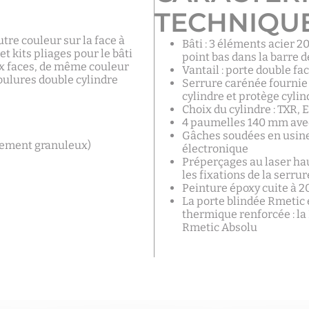
TECHNIQU
utre couleur sur la face à
Bâti : 3 éléments acier 2
et kits pliages pour le bâti
point bas dans la barre d
ux faces, de même couleur
Vantail : porte double fa
oulures double cylindre
Serrure carénée fournie à
cylindre et protège cyli
Choix du cylindre : TXR, 
4 paumelles 140 mm avec
Gâches soudées en usine 
èrement granuleux)
électronique
Préperçages au laser hau
les fixations de la serrur
Peinture époxy cuite à 2
La porte blindée Rmetic 
thermique renforcée : la
Rmetic Absolu