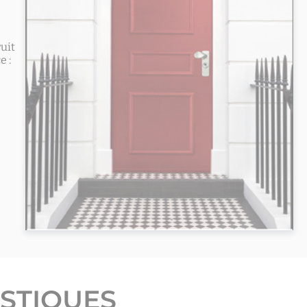
ruit
e :
STIQUES