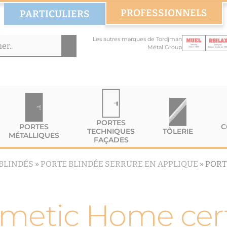
PROFESSIONNELS
PARTICULIERS
Les autres marques de Tordjman
Métal Group
PORTES
PORTES
C
TECHNIQUES
TÔLERIE
MÉTALLIQUES
FAÇADES
BLINDÉS
»
PORTE BLINDÉE SERRURE EN APPLIQUE
»
PORT
Rmetic Home cert