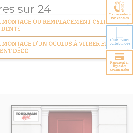
es sur 24
Commander à
nos centres
L MONTAGE OU REMPLACEMENT CYLINDRE
2 DENTS
Choisir votre
 MONTAGE D’UN OCULUS À VITRER ET DU
porte blindée
MENT DÉCO
Paiement en
ligne des
commandes