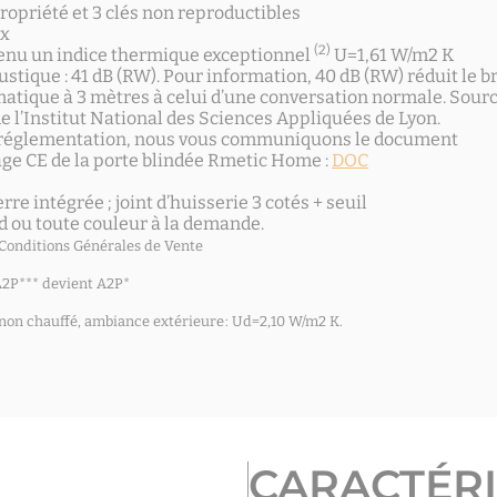
propriété et 3 clés non reproductibles
ux
(2)
nu un indice thermique exceptionnel
U=1,61 W/m2 K
stique : 41 dB (RW). Pour information, 40 dB (RW) réduit le b
tique à 3 mètres à celui d’une conversation normale. Sourc
e l’Institut National des Sciences Appliquées de Lyon.
réglementation, nous vous communiquons le document
ge CE de la porte blindée Rmetic Home :
DOC
erre intégrée ; joint d’huisserie 3 cotés + seuil
d ou toute couleur à la demande.
 Conditions Générales de Vente
 A2P*** devient A2P*
 non chauffé, ambiance extérieure : Ud=2,10 W/m2 K.
CARACTÉRI