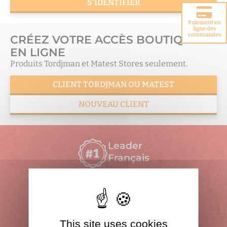
S'IDENTIFIER
Paiement en
Choisir votre
ligne des
porte blindée
commandes
CRÉEZ VOTRE ACCÈS BOUTIQUE
EN LIGNE
Produits Tordjman et Matest Stores seulement.
CLIENT TORDJMAN OU MATEST
NOUVEAU CLIENT
Leader
Français
Produits
certifiés
Fabrication
This site uses cookies