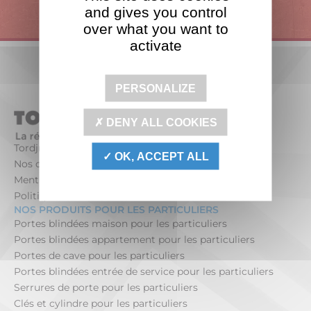
Française
and gives you control
over what you want to
activate
PERSONALIZE
DENY ALL COOKIES
Tordjman Métal
OK, ACCEPT ALL
Nos offres d’emploi
Mentions légales
Politique de confidentialité
NOS PRODUITS POUR LES PARTICULIERS
Portes blindées maison pour les particuliers
Portes blindées appartement pour les particuliers
Portes de cave pour les particuliers
Portes blindées entrée de service pour les particuliers
Serrures de porte pour les particuliers
Clés et cylindre pour les particuliers