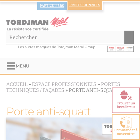
PROFESSIONNELS
PARTICULIERS
Les autres marques de Tordjman Métal Group
MENU
ACCUEIL
»
ESPACE PROFESSIONNELS
»
PORTES
TECHNIQUES / FAÇADES
»
PORTE ANTI-SQUATT
Trouver un
Porte anti-squatt
installateur
Commander à
nos centres