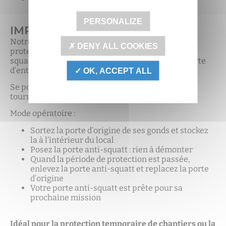
PERSONALIZE
IMPORTANT À SAVOIR
Notre porte anti-squatt a été conçue pour la
DENY ALL COOKIES
protection des locaux vides pour éviter que des
squatters ne viennent occuper un local dont la porte
d’entrée n’assure pas une bonne protection.
OK, ACCEPT ALL
Se pose en quelques minutes avec seulement 2
tournevis et une clé de 24.
Mode opératoire :
Sortez la porte d’origine de ses gonds et stockez
la à l’intérieur du local
Posez la porte anti-squatt : rien à démonter
Quand la période de protection est passée,
enlevez la porte anti-squatt et replacez la porte
d’origine
Votre porte anti-squatt est prête pour sa
prochaine mission
Idéal pour la protection temporaire de chantiers ou la