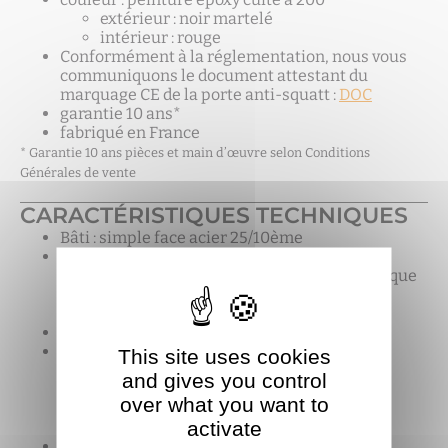
extérieur : noir martelé
intérieur : rouge
Conformément à la réglementation, nous vous
communiquons le document attestant du
marquage CE de la porte anti-squatt :
DOC
garantie 10 ans*
fabriqué en France
* Garantie 10 ans pièces et main d’œuvre selon Conditions
Générales de vente
CARACTÉRISTIQUES TECHNIQUES
Bâti : simple face acier 25/10ème
Vantail : plié anti-dégondage, 3 omégas de
rigidité + protection du bloc serrure avec plaque
acier manganèse
encastrée
fixation par 8 tiges filetées diamètre 16mm
4 modèles suivant largeur du vantail :
This site uses cookies
version 1 : 700 à 760 mm
and gives you control
version 2 : 800 à 860 mm
over what you want to
version 3 : 900 à 960 mm
activate
version 4 : 1000 à 1060 mm
trou des gâches par nos soins