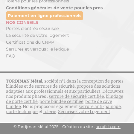
Tôlerie pour les professionnels
Conditions générales de vente pour les pros
Paiement en ligne professionnels
NOS CONSEILS
Portes d’entrée sécurisée
La sécurité de votre logement
Certifications du CNPP
Serrures et verrous : le lexique
FAQ
TORDJMAN Métal,
société n°1 dans la conception de
portes
blindées
et de
serrures de sécurité
, propose des solutions
adaptées aux professionnels et aux particuliers. Découvrez
nos produits phares :
serrure de sécurité certifiée
,
blindage
de porte certifié
,
porte blindée certifiée
,
porte de cave
blindée
. Nous proposons également
serrure anti-panique
,
porte technique
et
tolerie
.
Sécurisez votre Logement
© Tordjman Métal 2025 – Création du site :
acrofish.com