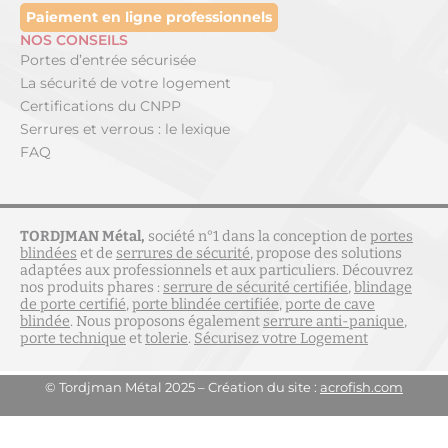
Paiement en ligne professionnels
NOS CONSEILS
Portes d’entrée sécurisée
La sécurité de votre logement
Certifications du CNPP
Serrures et verrous : le lexique
FAQ
TORDJMAN Métal,
société n°1 dans la conception de
portes
blindées
et de
serrures de sécurité
, propose des solutions
adaptées aux professionnels et aux particuliers. Découvrez
nos produits phares :
serrure de sécurité certifiée
,
blindage
de porte certifié
,
porte blindée certifiée
,
porte de cave
blindée
. Nous proposons également
serrure anti-panique
,
porte technique
et
tolerie
.
Sécurisez votre Logement
© Tordjman Métal 2025 – Création du site :
acrofish.com