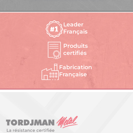
Leader
Français
Produits
certifiés
Fabrication
Française