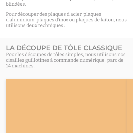
blindées.
Pour découper des plaques d’acier, plaques
d’aluminium, plaques d’inox ou plaques de laiton, nous
utilisons deux techniques :
LA DÉCOUPE DE TÔLE CLASSIQUE
Pour les découpes de tôles simples, nous utilisons nos
cisailles guillotines à commande numérique : parc de
14 machines.
LA
Épaisseur
Nous
avons
DÉCOUPE
maxi
été
LASER
de
un
découpe
des
précurseurs
de
de
tôle
l’utilisation
au
de
la