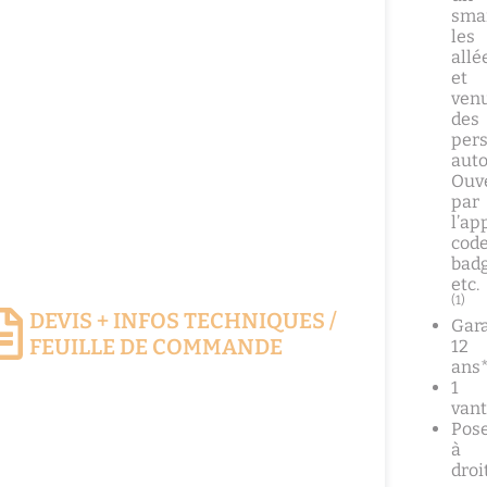
sma
les
allé
et
ven
des
per
auto
Ouv
par
l’ap
code
badg
etc.
(1)
DEVIS + INFOS TECHNIQUES /
Gara
FEUILLE DE COMMANDE
12
ans
1
vant
Pos
à
droi