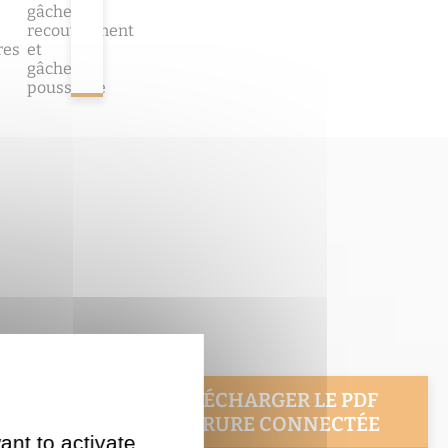
gâche
recouvrement
res
et
gâche
poussante
TÉLÉCHARGER LE PDF
SERRURE CONNECTÉE
ant to activate