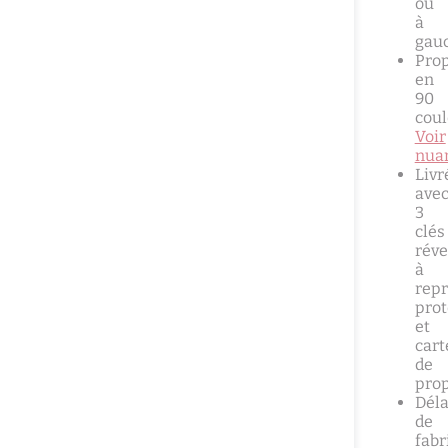
ou
à
gau
Pro
en
90
coul
Voir
nuan
Livr
ave
3
clés
réve
à
repr
pro
et
cart
de
prop
Déla
de
fabr