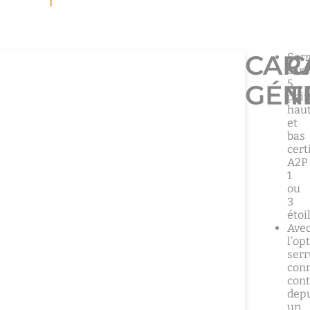
CAR
C
Ser
car
5
GÉN
T
poin
hau
et
bas
cert
A2P
1
ou
3
étoi
Ave
l’op
serr
conn
cont
dep
un