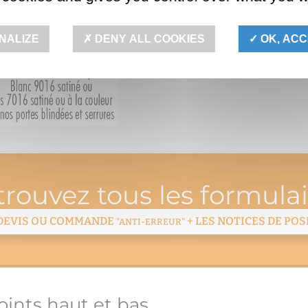
NALIZE
DENY ALL COOKIES
OK, ACC
trouvez tous les formulai
DEVIS OU COMMANDE
+ LES NOTICES DE POS
"ANTI-ERREUR"
oints haut et bas