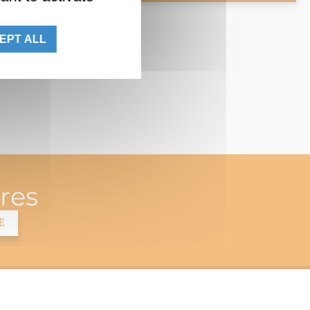
EPT ALL
res
E