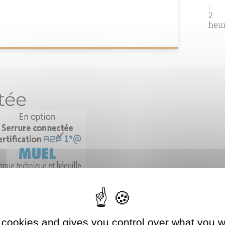
:
2
heu
tée
 cookies and gives you control over what you w