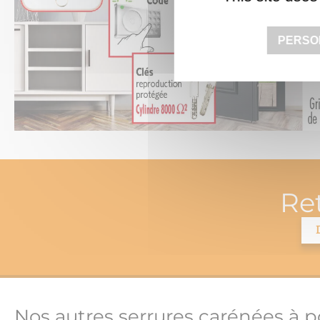
PERSO
Re
Nos autres serrures carénées à p