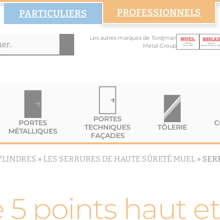
PROFESSIONNELS
PARTICULIERS
Les autres marques de Tordjman
Métal Group
PORTES
PORTES
C
TECHNIQUES
TÔLERIE
MÉTALLIQUES
FAÇADES
YLINDRES
»
LES SERRURES DE HAUTE SÛRETÉ MUEL
»
SER
 5 points haut e