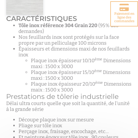
Paiement en
CARACTÉRISTIQUES
Choisir votre
ligne des
porte blindée
commandes
Tôle inox référence 304 Grain 220
(95% des
demandes)
Nos feuillards inox sont protégés sur la face
propre par un pelliculage 100 microns
Épaisseurs et dimensions maxi de nos feuillards
inox
ème
Plaque inox épaisseur 10/10
Dimensions
maxi : 1500 x 3000
ème
Plaque inox épaisseur 15/10
Dimensions
maxi : 1500 x 3000
ème
Plaque inox épaisseur 20/10
Dimensions
maix : 1500 x 3000
Prestations de tôlerie industrielle
Délai ultra courts quelle que soit la quantité, de l’unité
à la grande série
Découpe plaque inox sur mesure
Pliage sur tôle inox
Perçage inox, fraisage, encochage, etc…
Et peinture époxy sur tôle inox , 90 couleurs