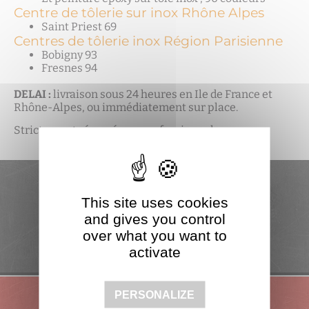
Centre de tôlerie sur inox Rhône Alpes
Saint Priest 69
Centres de tôlerie inox Région Parisienne
Bobigny 93
Fresnes 94
DELAI :
livraison sous 24 heures en Ile de France et
Rhône-Alpes, ou immédiatement sur place.
Strictement réservé aux professionnels.
This site uses cookies
CONTACTEZ-NOUS
and gives you control
over what you want to
activate
PERSONALIZE
Leader