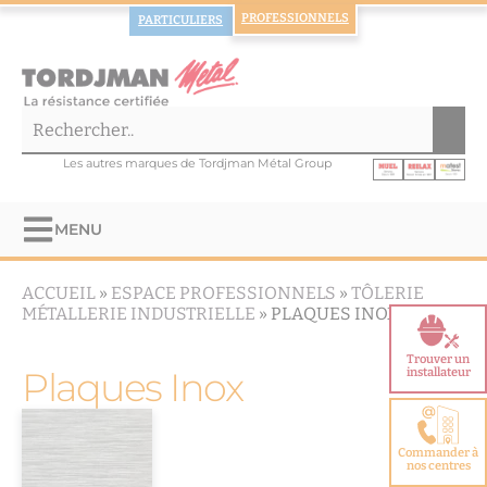
PROFESSIONNELS
PARTICULIERS
Les autres marques de Tordjman Métal Group
MENU
ACCUEIL
»
ESPACE PROFESSIONNELS
»
TÔLERIE
MÉTALLERIE INDUSTRIELLE
»
PLAQUES INOX
Trouver un
Plaques Inox
installateur
Commander à
nos centres