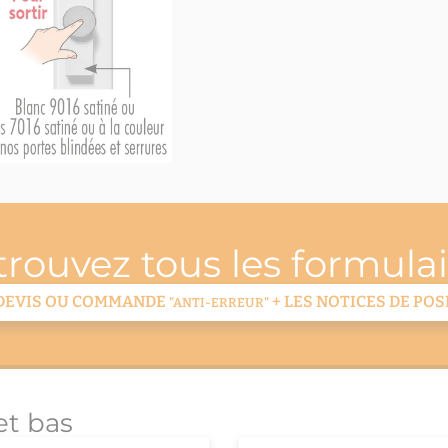
trouvez tous les formulai
DEVIS OU COMMANDE
+ LES NOTICES DE POS
"ANTI-ERREUR"
et bas