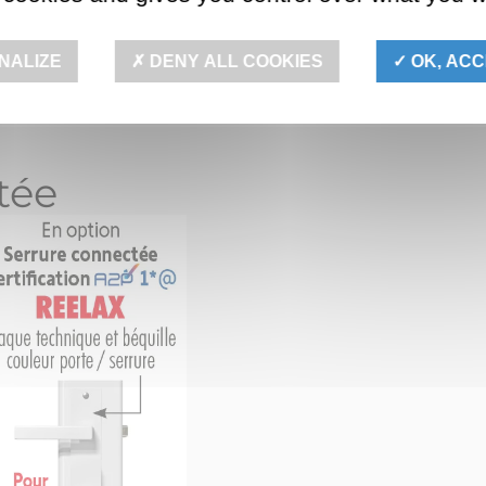
(1)
A2P***
devient
NALIZE
DENY ALL COOKIES
OK, ACC
A2P*
tée