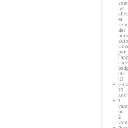
sma
les
allé
et
ven
des
per
auto
Ouv
par
l’ap
code
badg
etc.
(1)
Gara
10
ans
1
vant
ou
2
van
Pos