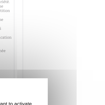
riété.
he
tition
me
i
ication
née
ant to activate