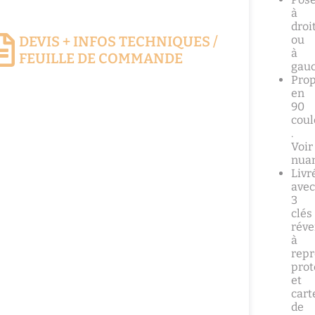
à
droi
DEVIS + INFOS TECHNIQUES /
ou
à
FEUILLE DE COMMANDE
gau
Pro
en
90
coul
.
Voir
nuan
Livr
avec
3
clés
réve
à
repr
prot
et
cart
de