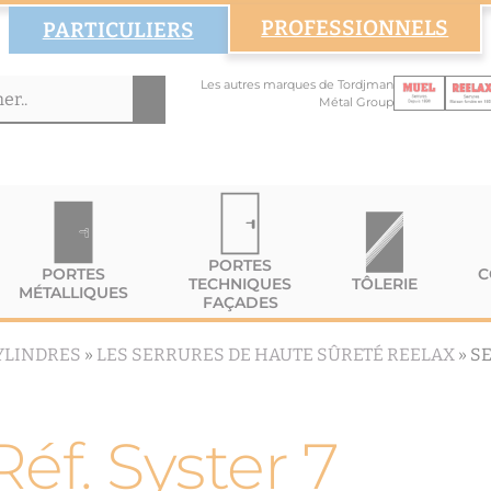
PROFESSIONNELS
PARTICULIERS
Les autres marques de Tordjman
Métal Group
PORTES
PORTES
C
TECHNIQUES
TÔLERIE
MÉTALLIQUES
FAÇADES
YLINDRES
»
LES SERRURES DE HAUTE SÛRETÉ REELAX
»
SE
éf. Syster 7