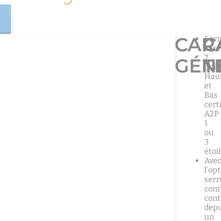
CAR
C
Serr
car
7
GÉN
T
poin
Hau
et
Bas
cert
A2P
1
ou
3
étoi
Ave
l’op
serr
conn
cont
depu
un