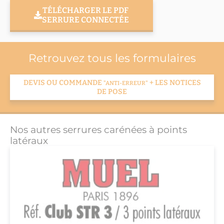
TÉLÉCHARGER LE PDF
SERRURE CONNECTÉE
Retrouvez tous les formulaires
DEVIS OU COMMANDE
+ LES NOTICES
"ANTI-ERREUR"
DE POSE
Nos autres serrures carénées à points
latéraux