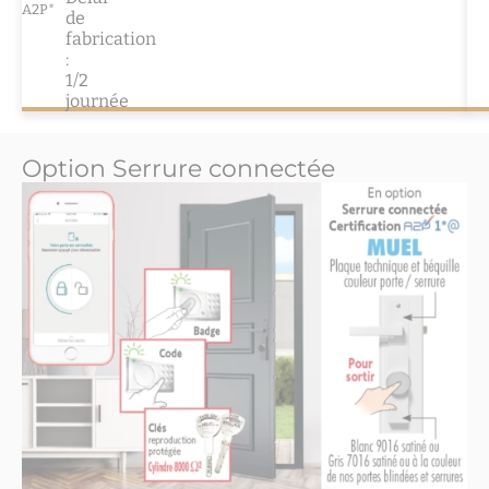
A2P*
de
fabrication
:
1/2
journée
Option Serrure connectée