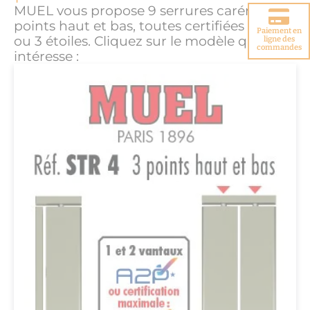
MUEL vous propose 9 serrures carénées à
points haut et bas, toutes certifiées A2P 1
Paiement en
ou 3 étoiles. Cliquez sur le modèle qui vous
Choisir votre
ligne des
porte blindée
commandes
intéresse :