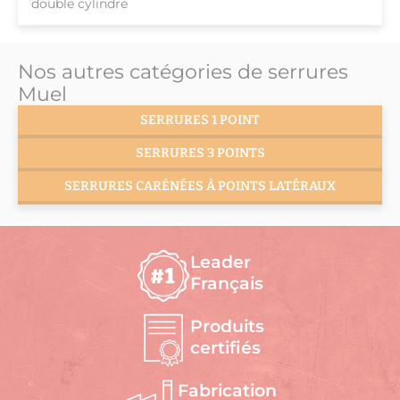
double cylindre
Nos autres catégories de serrures
Muel
SERRURES 1 POINT
SERRURES 3 POINTS
SERRURES CARÉNÉES À POINTS LATÉRAUX
Leader
Français
Produits
certifiés
Fabrication