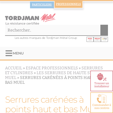
PROFESSIONNELS
PARTICULIERS
Les autres marques de Tordjman Métal Group
MENU
ACCUEIL
»
ESPACE PROFESSIONNELS
»
SERRURES
ET CYLINDRES
»
LES SERRURES DE HAUTE SÛRETÉ
MUEL
»
SERRURES CARÉNÉES À POINTS HAUT ET
BAS MUEL
Trouver un
installateur
Serrures carénées à
Commander à
points haut et bas Muel
nos centres