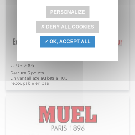
PERSONALIZE
DENY ALL COOKIES
OK, ACCEPT ALL
CLUB 2005
Serrure 5 points
un vantail axe au bas à 1100
recoupable en bas