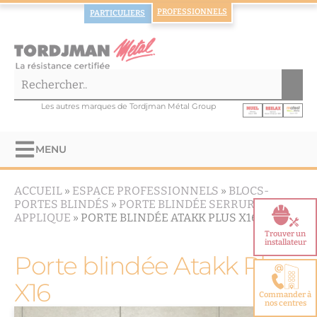
PROFESSIONNELS
PARTICULIERS
Les autres marques de Tordjman Métal Group
MENU
ACCUEIL
»
ESPACE PROFESSIONNELS
»
BLOCS-
PORTES BLINDÉS
»
PORTE BLINDÉE SERRURE EN
APPLIQUE
»
PORTE BLINDÉE ATAKK PLUS X16
Trouver un
installateur
Porte blindée Atakk Plus
X16
Commander à
nos centres