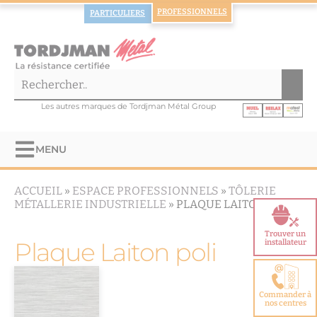
PROFESSIONNELS
PARTICULIERS
Les autres marques de Tordjman Métal Group
MENU
ACCUEIL
»
ESPACE PROFESSIONNELS
»
TÔLERIE
MÉTALLERIE INDUSTRIELLE
»
PLAQUE LAITON POLI
Trouver un
Plaque Laiton poli
installateur
Commander à
nos centres