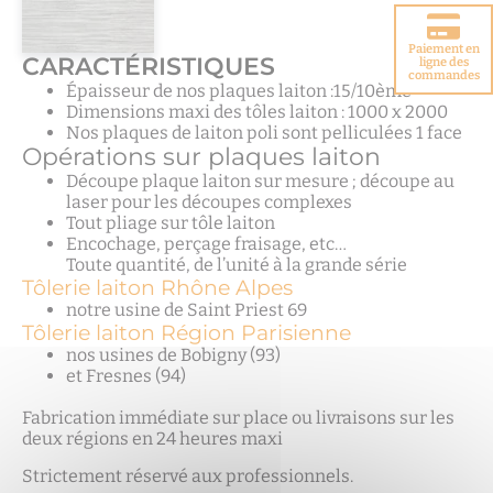
Paiement en
CARACTÉRISTIQUES
Choisir votre
ligne des
porte blindée
commandes
Épaisseur de nos plaques laiton :15/10ème
Dimensions maxi des tôles laiton : 1000 x 2000
Nos plaques de laiton poli sont pelliculées 1 face
Opérations sur plaques laiton
Découpe plaque laiton sur mesure ; découpe au
laser pour les découpes complexes
Tout pliage sur tôle laiton
Encochage, perçage fraisage, etc…
Toute quantité, de l’unité à la grande série
Tôlerie laiton Rhône Alpes
notre usine de Saint Priest 69
Tôlerie laiton Région Parisienne
nos usines de Bobigny (93)
et Fresnes (94)
Fabrication immédiate sur place ou livraisons sur les
deux régions en 24 heures maxi
Strictement réservé aux professionnels.