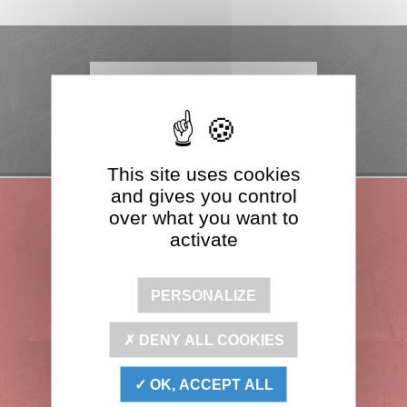
CONTACTEZ-NOUS
This site uses cookies
and gives you control
Leader
over what you want to
Français
activate
Produits
PERSONALIZE
certifiés
DENY ALL COOKIES
Fabrication
Française
OK, ACCEPT ALL