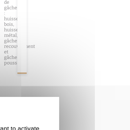
de
gâche
:
huisserie
bois,
huisserie
métal,
gâche
recouvrement
et
gâche
poussante
ant to activate