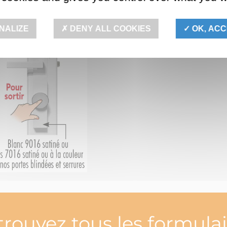
NALIZE
DENY ALL COOKIES
OK, ACC
trouvez tous les formulai