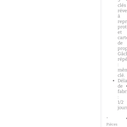
clés
réve
à
repr
pro
et
cart
de
prop
Gâc
répé
:
mê
clé.
Déla
de
fabr
:
1/2
jou
*
Pièces