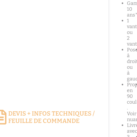
Gara
10
ans
1
vant
ou
2
van
Pos
à
droi
ou
à
gau
Pro
en
90
coul
.
DEVIS + INFOS TECHNIQUES /
Voir
nua
FEUILLE DE COMMANDE
Livr
ave
3