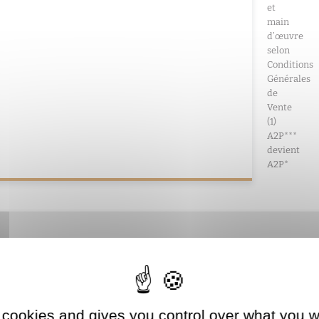
et
main
d’œuvre
selon
Conditions
Générales
de
Vente
(1)
A2P***
devient
A2P*
tée
 cookies and gives you control over what you w