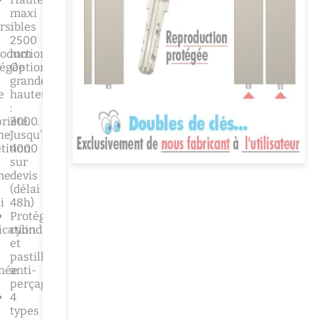
maxi
rsibles
:
2500
oduction
mm
tégée
Option
grande
e
hauteur
:
riété.
3000.
he
Jusqu’à
tition
4000
sur
me
devis
(délai
i
48h)
Protège
ication
cylindre
et
pastille
rnée
anti-
perçage
4
types