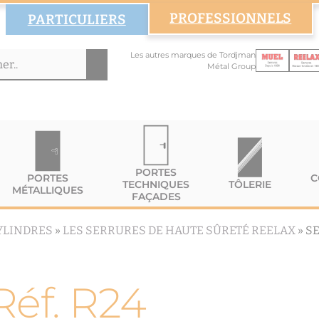
PROFESSIONNELS
PARTICULIERS
Les autres marques de Tordjman
Métal Group
PORTES
PORTES
C
TECHNIQUES
TÔLERIE
MÉTALLIQUES
FAÇADES
YLINDRES
»
LES SERRURES DE HAUTE SÛRETÉ REELAX
»
SE
Réf. R24